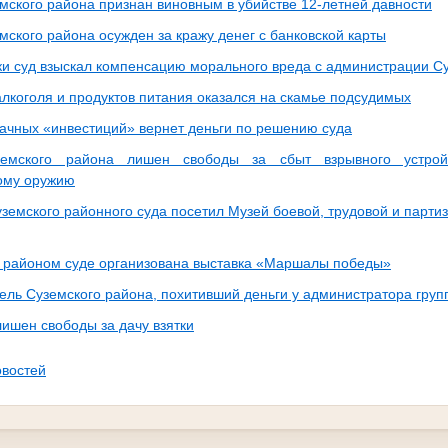
мского района признан виновным в убийстве 12-летней давности
ского района осужден за кражу денег с банковской карты
аки суд взыскал компенсацию морального вреда с администрации С
алкоголя и продуктов питания оказался на скамье подсудимых
ачных «инвестиций» вернет деньги по решению суда
емского района лишен свободы за сбыт взрывного устрой
ому оружию
земского районного суда посетил Музей боевой, трудовой и парти
 районом суде организована выставка «Маршалы победы»
ель Суземского района, похитивший деньги у администратора груп
лишен свободы за дачу взятки
овостей