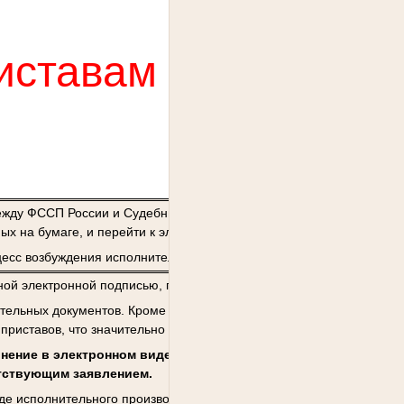
иставам
е
ежду ФССП России и Судебным департаментом при Верховном суде
ных на бумаге, и перейти к электронной форме документов.
есс возбуждения исполнительного производства.
й электронной подписью, поступает из суда в службу судебных п
тельных документов. Кроме того, взыскателям не нужно лично при
 приставов, что значительно экономит время и деньги.
нение в электронном виде, граждане и юридические лица мог
етствующим заявлением.
де исполнительного производства, процессуальных действиях суде