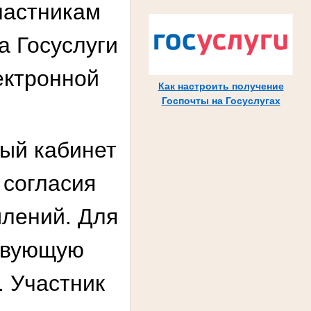
частникам
а Госуслуги
ектронной
Как настроить получение
Госпочты на Госуслугах
ный кабинет
 согласия
млений. Для
ствующую
. Участник