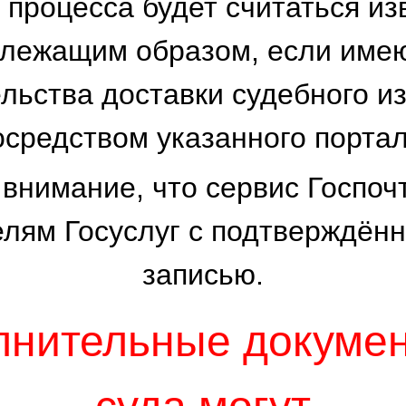
 процесса будет считаться 
лежащим образом, если име
льства доставки судебного 
осредством указанного портал
нимание, что сервис Госпоч
елям Госуслуг с подтверждённ
записью.
лнительные докумен