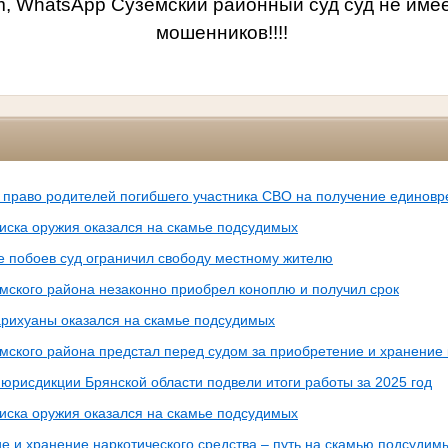
am, WhatsApp Суземский районный суд суд не име
мошенников!!!!
 право родителей погибшего участника СВО на получение единов
иска оружия оказался на скамье подсудимых
е побоев суд ограничил свободу местному жителю
мского района незаконно приобрел коноплю и получил срок
рихуаны оказался на скамье подсудимых
мского района предстал перед судом за приобретение и хранение
юрисдикции Брянской области подвели итоги работы за 2025 год
иска оружия оказался на скамье подсудимых
е и хранение наркотического средства – путь на скамью подсудим