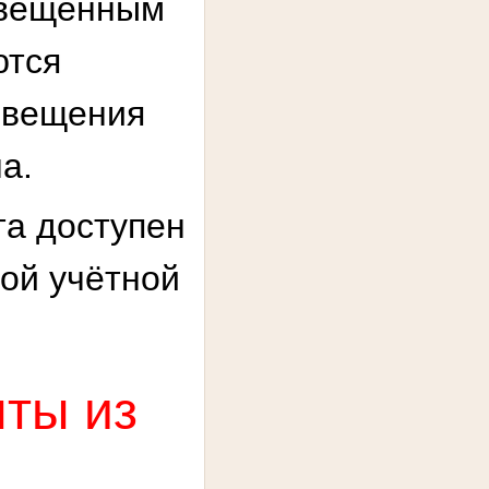
извещенным
ются
извещения
а.
та доступен
ой учётной
ты из