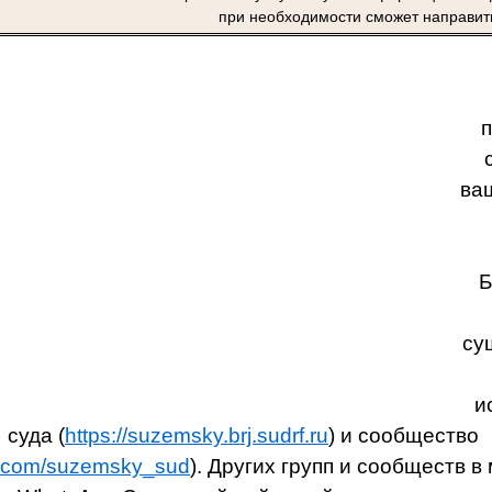
при необходимости сможет направить
п
ваш
Б
су
и
суда (
https://suzemsky.brj.sudrf.ru
) и сообщество
vk.com/suzemsky_sud
). Других групп и сообществ 