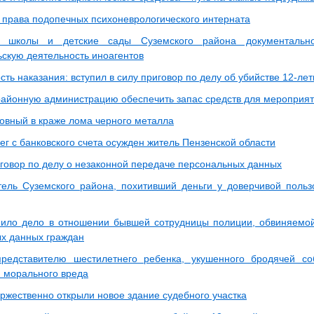
 права подопечных психоневрологического интерната
 школы и детские сады Суземского района документально
ьскую деятельность иноагентов
ть наказания: вступил в силу приговор по делу об убийстве 12-ле
районную администрацию обеспечить запас средств для мероприя
овный в краже лома черного металла
ег с банковского счета осужден житель Пензенской области
говор по делу о незаконной передаче персональных данных
ель Суземского района, похитивший деньги у доверчивой поль
пило дело в отношении бывшей сотрудницы полиции, обвиняемо
х данных граждан
редставителю шестилетнего ребенка, укушенного бродячей со
 морального вреда
оржественно открыли новое здание судебного участка