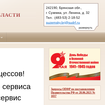
242190, Брянская обл.,
г. Суземка, ул. Ленина, д. 32
БЛАСТИ
Тел.: (483-53) 2-18-52
suzemsky.brj@sudrf.ru
развернуть
цессов!
 сервиса
Запросы ОПФР по постановлению
Правительства РФ от 28.06.2021 №
сервис
1037