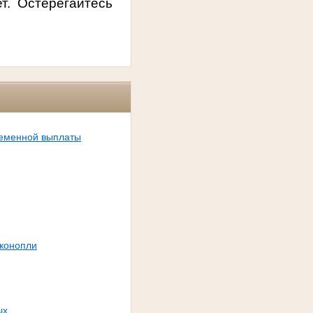
ет. Остерегайтесь
ременной выплаты
 конопли
ых