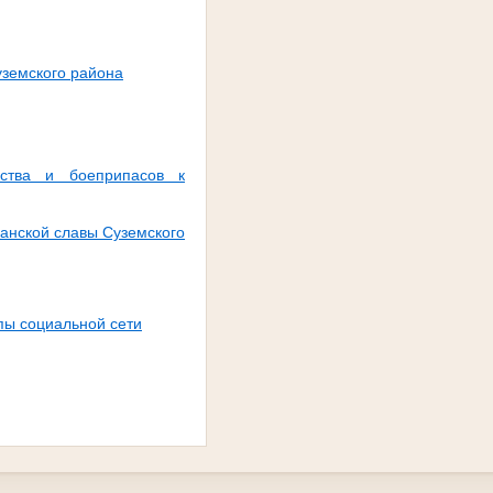
уземского района
ства и боеприпасов к
занской славы Суземского
пы социальной сети